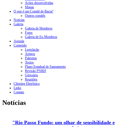
Ações desenvolvidas
Mapas
O que é um Comitê de Bacia?
Outros comitês
Notícias
Galeria
Galeria de Membros
Fotos
Galeria de Ex-Membros
Agenda
Conteúdo
Legislação
Artigos
Palestras
Textos
Plano Estadual de Saneamento
Revisão PNRH
Glossário
Reuniões
Clipping Eletrônico
Links
Contato
Notícias
"Rio Passo Fundo: um olhar de sensibilidade e