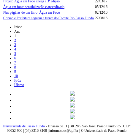
Projeto Água em Foco chega à 3ª edição
22/03/17
Água em foco: sensibilização e aprendizado
05/12/16
Nas páginas de um livro: Água em Foco
02/12/16
Corsan e Prefeitura seguem a frente do Comitê Rio Passo Fundo
27/08/16
Início
Ant
1
2
3
4
5
6
7
8
9
10
Próx
Último
Universidade de Passo Fundo
- Divisão de TI | BR 285, São José | Passo Fundo/RS | CEP:
99052-900 | (54) 3316-8100 | informacoes@upf.br | © Universidade de Passo Fundo