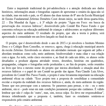
Entre a inquietude tradicional da pré-adolescência e a atenção dedicada aos dados
históricos, informações atuais e fotografias capazes de apresentar o cenário da água não só
na cidade, mas em todo o país, os 45 alunos das duas turmas de 8º ano da Escola Municipal
de Ensino Fundamental Zeferino Demétrio Costi deram início, na tarde desta quarta-feira,
22 – Dia Mundial da Água -, à 3ª edição do projeto “Água em Foco: em busca da
preservação dos recursos hídricos”, desenvolvido pelo Comitê Rio Passo Fundo e que
concentra esforços na educação ambiental de crianças e adolescentes ao explorar diferentes
aspectos do meio ambiente. O resultado do projeto, que alia a teoria à prática, será
apresentado à comunidade em um livro lançado no final do ano.
O projeto, que é desenvolvido desde o ano de 2015 e já envolveu o Instituto Menino
Deus e o Colégio Bom Conselho, se renova e, agora, chega à educação municipal através
da escola Zeferino. Envolvendo os alunos em atividades mensais que seguem até julho e
abordam temáticas como solo, meio ambiente, biodiversidade e mata ciliar e sua relação
com a água. Ao todo, serão cinco encontros e, ao final de cada um deles, os alunos serão
desafiados a produzir alguma atividade: textos, desenhos, histórias em quadrinhos,
propagandas, colagens e fotografias serão produzidas e, ao fim do projeto, serão reunidos
no livro que leva o mesmo nome do projeto que iniciou abordando a situação atual dos
recursos hídricos e o papel de um Comitê na gestão das águas. Para Claudir Luiz Alves,
presidente do Comitê Rio Passo Fundo, o projeto é uma ferramenta importante na educação
ambiental eficaz na cidade. “Esse projeto tem a proposta de sensibilizar a comunidade
escolar a respeito da realidade dos recursos hídricos e, ainda, do meio ambiente da região.
Temos que nos preocupar com a natureza. Se pararmos para pensar, o rio – ou o meio
ambiente, em si – pode estar em más condições justamente porque não cuidamos. É válido
lembrar que não é culpa do ‘outro’, mas, sim, nossa culpa. Eu devo me responsabilizar”,
destaca relembrando que a proposta é, também, fazer os estudantes sentirem-se
responsáveis pelo cenário ambiental.