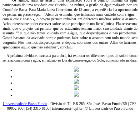
Os alunos, além de assistir uma explanação sobre o cenário mundial da água,
participaram de uma atividade que elucidou, na prática, a gestão da água realizada por um
Comitê de Bacia. Para Maria Luiza Concolatto, de 13 anos, a experiência é a oportunidade
de pensar na preservação. “Além de estimular que tenhamos mais cuidado com a água –
com o que é nosso -, o projeto permite trabalhar em diferentes matérias sobre o assunto.
Acho interessante poder escrever sobre isso e participar de um livro”, inicia. Ela acrescenta,
ainda, que o projeto vai permitir que os estudantes tenham maior sensibilidade diante do
assunto. “Sei que não temos cuidado com a água, que desperdiçamos e não percebemos.
Gostei bastante da atividade porque podemos falar sobre o assunto com todo mundo sem
vergonha. Nós mesmos desperdiçamos e, depois, cobramos dos outros. Além de falarmos,
aprendemos aquilo que não sabemos”, concluiu.
A próxima atividade, marcada para abril, irá explorar os diferentes tipos de solo e como
se relacionam com a água, em alusão ao Dia da Conservação do Solo, comemorado na data.
Universidade de Passo Fundo
- Divisão de TI | BR 285, São José | Passo Fundo/RS | CEP:
99052-900 | (54) 3316-8100 | informacoes@upf.br | © Universidade de Passo Fundo