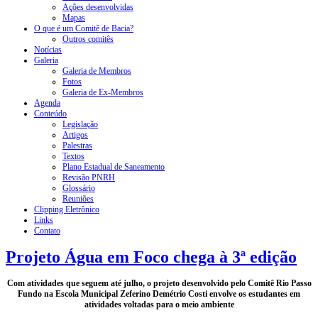
Ações desenvolvidas
Mapas
O que é um Comitê de Bacia?
Outros comitês
Notícias
Galeria
Galeria de Membros
Fotos
Galeria de Ex-Membros
Agenda
Conteúdo
Legislação
Artigos
Palestras
Textos
Plano Estadual de Saneamento
Revisão PNRH
Glossário
Reuniões
Clipping Eletrônico
Links
Contato
Projeto Água em Foco chega à 3ª edição
Com atividades que seguem até julho, o projeto desenvolvido pelo Comitê Rio Passo
Fundo na Escola Municipal Zeferino Demétrio Costi envolve os estudantes em
atividades voltadas para o meio ambiente