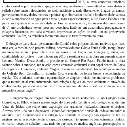
2016, o livro concentra trabalhos
confeccionados por cada aluno que, a cada mês, recebiam um novo desafio: convidados a
refletir sobre temas relacionados ao meio ambiente e, mais diretamente, à água, os alunos
participaram de atividades teóricas e práticas que abordaram o solo, a biodiversidade, a mata
ciliar e a importância da água para a vida e, mais especificamente, o Rio Passo Fundo e seu
percurso e qualidade dentro da cidade; ao fim de cada encontro, as crianças das duas turmas
de 6º ano produziram textos, poesias, desenhos, histórias em quadrinhos, propagandas e
colagens buscando, em cada atividade, representar as ações de cada um na preservação
ambiental. Ao fim, os trabalhos foram reunidos e se transformaram no livro.
O desejo de dar vida ao pensamento do Comitê e dos próprios alunos motivou que, mais
uma vez, a escolha pelo projeto gráfico, desenvolvido por Cássia Paula Colla, mergulhasse
no universo infantil para intensificar as cores e os traços das crianças e, ainda, dar
continuidade ao projeto – que iniciou em 2015 e resultou em uma obra em parceria com o
Instituto Menino Deus. Ainda, o presidente do Comitê Rio Passo Fundo inicia a obra
falando sobre a entidade, sua relação com a educação ambiental e seu papel dentro da Bacia
Hidrográfica. O prefácio, intitulado “Água: O combustível da vida”, foi escrito pela diretora
do Colégio Bom Conselho, Ir. Lourdes Oro, e elucida, de forma breve, a experiência da
escola. “Os estudantes tiveram a oportunidade de ampliar a visão dos inúmeros problemas
que o mundo atual vem enfrentando com relação a água e ao meio ambiente e, através do
conhecimento, puderam assumir de forma autônoma atitudes e valores voltados à sua
proteção e conservação”.
O lançamento de “Água em foco” acontece nesta sexta-feira, 2, no Colégio Bom
Conselho, às 18h30 e terá a apresentação do livro pelo Comitê e pelo colégio e, ainda, um
Varal de Ideias que reúne uma exposição dos trabalhos realizados durante o projeto.
Através deles - da cor e da palavra - é possível compreender a visão de cada aluno sobre o
assunto. Com a criatividade e a entrega que somente as crianças são capazes de ter, as
páginas são uma espécie de diário capaz de carregar não apenas os conhecimentos obtidos
em cinco meses de trabalho, mas, mais do que isso: os medos, angústias, preocupações e,