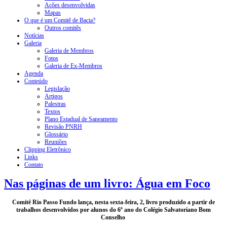
Ações desenvolvidas
Mapas
O que é um Comitê de Bacia?
Outros comitês
Notícias
Galeria
Galeria de Membros
Fotos
Galeria de Ex-Membros
Agenda
Conteúdo
Legislação
Artigos
Palestras
Textos
Plano Estadual de Saneamento
Revisão PNRH
Glossário
Reuniões
Clipping Eletrônico
Links
Contato
Nas páginas de um livro: Água em Foco
Comitê Rio Passo Fundo lança, nesta sexta-feira, 2, livro produzido a partir de
trabalhos desenvolvidos por alunos do 6º ano do Colégio Salvatoriano Bom
Conselho