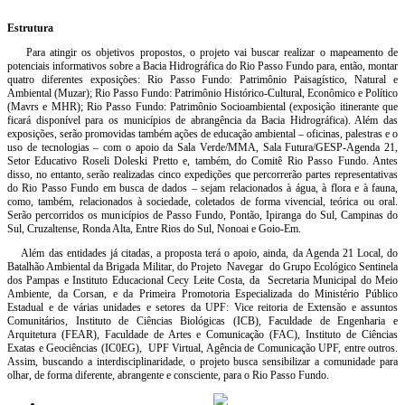
Estrutura
Para atingir os objetivos propostos, o projeto vai buscar realizar o mapeamento de
potenciais informativos sobre a Bacia Hidrográfica do Rio Passo Fundo para, então, montar
quatro diferentes exposições: Rio Passo Fundo: Patrimônio Paisagístico, Natural e
Ambiental (Muzar); Rio Passo Fundo: Patrimônio Histórico-Cultural, Econômico e Político
(Mavrs e MHR); Rio Passo Fundo: Patrimônio Socioambiental (exposição itinerante que
ficará disponível para os municípios de abrangência da Bacia Hidrográfica). Além das
exposições, serão promovidas também ações de educação ambiental – oficinas, palestras e o
uso de tecnologias – com o apoio da Sala Verde/MMA, Sala Futura/GESP-Agenda 21,
Setor Educativo Roseli Doleski Pretto e, também, do Comitê Rio Passo Fundo. Antes
disso, no entanto, serão realizadas cinco expedições que percorrerão partes representativas
do Rio Passo Fundo em busca de dados – sejam relacionados à água, à flora e à fauna,
como, também, relacionados à sociedade, coletados de forma vivencial, teórica ou oral.
Serão percorridos os municípios de Passo Fundo, Pontão, Ipiranga do Sul, Campinas do
Sul, Cruzaltense, Ronda Alta, Entre Rios do Sul, Nonoai e Goio-Em.
Além das entidades já citadas, a proposta terá o apoio, ainda, da Agenda 21 Local, do
Batalhão Ambiental da Brigada Militar, do Projeto Navegar do Grupo Ecológico Sentinela
dos Pampas e Instituto Educacional Cecy Leite Costa, da Secretaria Municipal do Meio
Ambiente, da Corsan, e da Primeira Promotoria Especializada do Ministério Público
Estadual e de várias unidades e setores da UPF: Vice reitoria de Extensão e assuntos
Comunitários, Instituto de Ciências Biológicas (ICB), Faculdade de Engenharia e
Arquitetura (FEAR), Faculdade de Artes e Comunicação (FAC), Instituto de Ciências
Exatas e Geociências (IC0EG), UPF Virtual, Agência de Comunicação UPF, entre outros.
Assim, buscando a interdisciplinaridade, o projeto busca sensibilizar a comunidade para
olhar, de forma diferente, abrangente e consciente, para o Rio Passo Fundo.