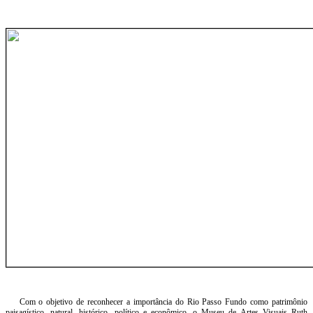
Com o objetivo de reconhecer a importância do Rio Passo Fundo como patrimônio
paisagístico, natural, histórico, político e econômico, o Museu de Artes Visuais Ruth