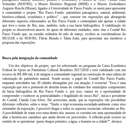
Schneider (MAVRS), o Museu Histórico Regional (MHR) e o Museu Zoobotânico
Augusto Ruschi (Muzar), ligados à Universidade de Passo Fundo, se unem para apresentar
à comunidade o projeto “Rio Passo Fundo: patrimônio paisagístico, natural, ambiental,
histórico-cultural, econômico e político” – que consiste em exposições que abrangerão
diferentes aspectos relacionados ao Rio Passo Fundo e contemplará não apenas a cidade
que leva o nome do Rio, mas, também, toda a sua bacia hidrográfica. A viabilização do
projeto se desenvolverá através do apoio de diferentes entidades, entre elas o Comitê Rio
Passo Fundo que, na reunião ordinária do mês de março, recebeu as coordenadoras do
MUZAR e do MAVRS, Flávia Biondo e Tânia Aimi, para apresentar aos membros a
proposta das exposições.
Busca pela integração da comunidade
Um dos objetivos do projeto, que foi selecionado no programa da Caixa Econômica
Federal de Apoio ao Patrimônio Cultural Brasileiro 2017/2018 e será viabilizado com um
recurso de R$ 300 mil, é de integrar a comunidade regional na construção de uma cultura de
valorização do patrimônio natural. Sendo assim, o papel do Comitê Rio Passo Fundo,
enquanto articulador nas 30 cidades abrangidas por sua atuação, é essencial. “Essa é uma
exposição que tem a pretensão de abordar temas do cotidiano dos municípios componentes
da bacia hidrográfica do Rio Passo Fundo e, por isso, vamos ter a oportunidade de
compreender e conhecer as potencialidades e fragilidade do nosso Rio”, inicia o presidente
do Comitê, Claudir Luiz Alves. Ele acrescenta, ainda, que as exposições vão possibilitar
diferentes reflexões sobre o tema. “Tendo o tripé economia-sociedade-ambiente como eixo
orientador da exposição, é possível chegar a todos os aspectos essenciais referentes ao Rio.
A possibilidade de tratar esse tema dentro dos museus se constitui em uma oportunidade de
aliar a história aos caminhos que ainda devem ser percorridos. A reflexão pode ocorrer no
sentido de se questionar: quem chegou primeiro, a água, o homem ou a cidade?”, destaca.