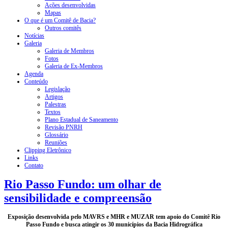
Ações desenvolvidas
Mapas
O que é um Comitê de Bacia?
Outros comitês
Notícias
Galeria
Galeria de Membros
Fotos
Galeria de Ex-Membros
Agenda
Conteúdo
Legislação
Artigos
Palestras
Textos
Plano Estadual de Saneamento
Revisão PNRH
Glossário
Reuniões
Clipping Eletrônico
Links
Contato
Rio Passo Fundo: um olhar de
sensibilidade e compreensão
Exposição desenvolvida pelo MAVRS e MHR e MUZAR tem apoio do Comitê Rio
Passo Fundo e busca atingir os 30 municípios da Bacia Hidrográfica