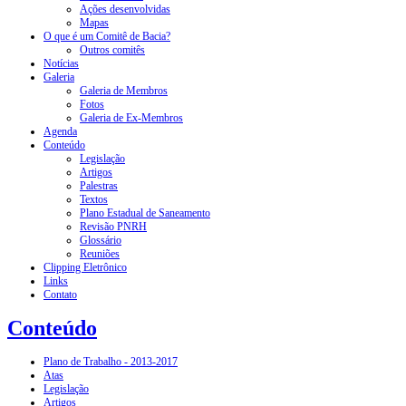
Ações desenvolvidas
Mapas
O que é um Comitê de Bacia?
Outros comitês
Notícias
Galeria
Galeria de Membros
Fotos
Galeria de Ex-Membros
Agenda
Conteúdo
Legislação
Artigos
Palestras
Textos
Plano Estadual de Saneamento
Revisão PNRH
Glossário
Reuniões
Clipping Eletrônico
Links
Contato
Conteúdo
Plano de Trabalho - 2013-2017
Atas
Legislação
Artigos