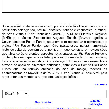
Com o objetivo de reconhecer a importância do Rio Passo Fundo como
patrimônio paisagístico, natural, histórico, político e econômico, o Museu
de Artes Visuais Ruth Schneider (MAVRS), o Museu Histórico Regional
(MHR) e o Museu Zoobotânico Augusto Ruschi (Muzar), ligados à
Universidade de Passo Fundo, se unem para apresentar à comunidade o
projeto “Rio Passo Fundo: patrimônio paisagístico, natural, ambiental,
histórico-cultural, econômico e político” – que consiste em exposições
que abrangerão diferentes aspectos relacionados ao Rio Passo Fundo e
contemplará não apenas a cidade que leva o nome do Rio, mas, também,
toda a sua bacia hidrográfica. A viabilização do projeto se desenvolverá
através do apoio de diferentes entidades, entre elas o Comitê Rio Passo
Fundo que, na reunião ordinária do mês de março, recebeu as
coordenadoras do MUZAR e do MAVRS, Flávia Biondo e Tânia Aimi, para
apresentar aos membros a proposta das exposições.
ver mais
Exibir #
Data da
Mais Notícias
Publicação
Comitês de Bacias cedem equipamentos para o Batalhão Ambiental
03/10/13