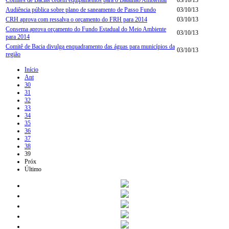
Audiência pública sobre plano de saneamento de Passo Fundo
03/10/13
CRH aprova com ressalva o orçamento do FRH para 2014
03/10/13
Consema aprova orçamento do Fundo Estadual do Meio Ambiente
03/10/13
para 2014
Comitê de Bacia divulga enquadramento das águas para municípios da
03/10/13
região
Início
Ant
30
31
32
33
34
35
36
37
38
39
Próx
Último