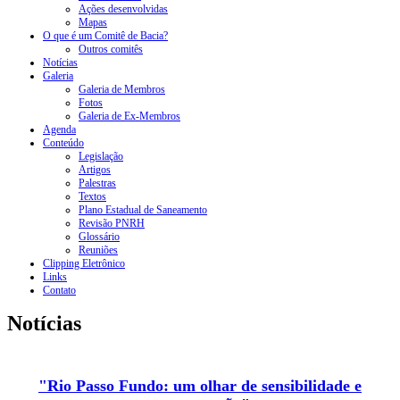
Ações desenvolvidas
Mapas
O que é um Comitê de Bacia?
Outros comitês
Notícias
Galeria
Galeria de Membros
Fotos
Galeria de Ex-Membros
Agenda
Conteúdo
Legislação
Artigos
Palestras
Textos
Plano Estadual de Saneamento
Revisão PNRH
Glossário
Reuniões
Clipping Eletrônico
Links
Contato
Notícias
"Rio Passo Fundo: um olhar de sensibilidade e