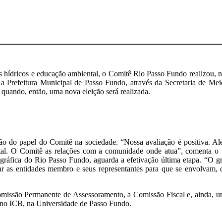
hídricos e educação ambiental, o Comitê Rio Passo Fundo realizou, na m
a Prefeitura Municipal de Passo Fundo, através da Secretaria de Meio
 quando, então, uma nova eleição será realizada.
o do papel do Comitê na sociedade. “Nossa avaliação é positiva. Al
l. O Comitê as relações com a comunidade onde atua”, comenta o pr
ráfica do Rio Passo Fundo, aguarda a efetivação última etapa. “O gra
zar as entidades membro e seus representantes para que se envolvam, 
Comissão Permanente de Assessoramento, a Comissão Fiscal e, ainda, 
 no ICB, na Universidade de Passo Fundo.