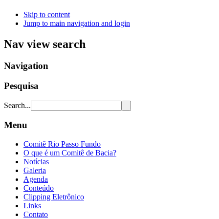
Skip to content
Jump to main navigation and login
Nav view search
Navigation
Pesquisa
Search...
Menu
Comitê Rio Passo Fundo
O que é um Comitê de Bacia?
Notícias
Galeria
Agenda
Conteúdo
Clipping Eletrônico
Links
Contato