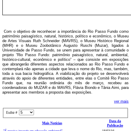
Com o objetivo de reconhecer a importância do Rio Passo Fundo como
patrimônio paisagístico, natural, histórico, político e econômico, o Museu
de Artes Visuais Ruth Schneider (MAVRS), o Museu Histórico Regional
(MHR) e o Museu Zoobotânico Augusto Ruschi (Muzar), ligados à
Universidade de Passo Fundo, se unem para apresentar à comunidade o
projeto “Rio Passo Fundo: patrimônio paisagístico, natural, ambiental,
histórico-cultural, econômico e político” – que consiste em exposições
que abrangerão diferentes aspectos relacionados ao Rio Passo Fundo e
contemplará não apenas a cidade que leva o nome do Rio, mas, também,
toda a sua bacia hidrográfica. A viabilização do projeto se desenvolverá
através do apoio de diferentes entidades, entre elas o Comitê Rio Passo
Fundo que, na reunião ordinária do mês de março, recebeu as
coordenadoras do MUZAR e do MAVRS, Flávia Biondo e Tânia Aimi, para
apresentar aos membros a proposta das exposições.
ver mais
Exibir #
Data da
Mais Notícias
Publicação
"É preciso investir em educação ambiental"
18/03/16