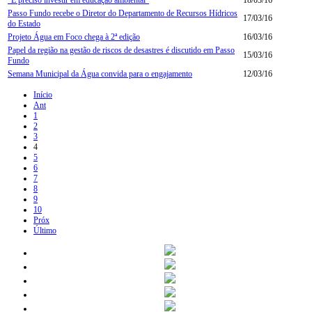
Passo Fundo recebe o Diretor do Departamento de Recursos Hídricos
17/03/16
do Estado
Projeto Água em Foco chega à 2ª edição
16/03/16
Papel da região na gestão de riscos de desastres é discutido em Passo
15/03/16
Fundo
Semana Municipal da Água convida para o engajamento
12/03/16
Início
Ant
1
2
3
4
5
6
7
8
9
10
Próx
Último