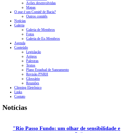
Ações desenvolvidas
Mapas
O que é um Comitê de Bacia?
Outros comitês
Notícias
Galeria
Galeria de Membros
Fotos
Galeria de Ex-Membros
Agenda
Conteúdo
Legislação
Artigos
Palestras
Textos
Plano Estadual de Saneamento
Revisão PNRH
Glossário
Reuniões
Clipping Eletrônico
Links
Contato
Notícias
"Rio Passo Fundo: um olhar de sensibilidade e