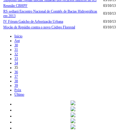
Reunião CBHPF
03/10/13
RS sediará Encontro Nacional de Comitês de Bacias Hidrográficas
03/10/13
em 2013
IV Fórum Gaúcho de Arborização Urbana
03/10/13
Moção de Repúdio contra o novo Código Florestal
03/10/13
Início
Ant
30
31
32
33
34
35
36
37
38
39
Próx
Último