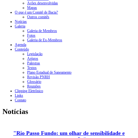
Ações desenvolvidas
Mapas
O que é um Comitê de Bacia?
Outros comitês
Notícias
Galeria
Galeria de Membros
Fotos
Galeria de Ex-Membros
Agenda
Conteúdo
Legislação
Artigos
Palestras
Textos
Plano Estadual de Saneamento
Revisão PNRH
Glossário
Reuniões
Clipping Eletrônico
Links
Contato
Notícias
"Rio Passo Fundo: um olhar de sensibilidade e