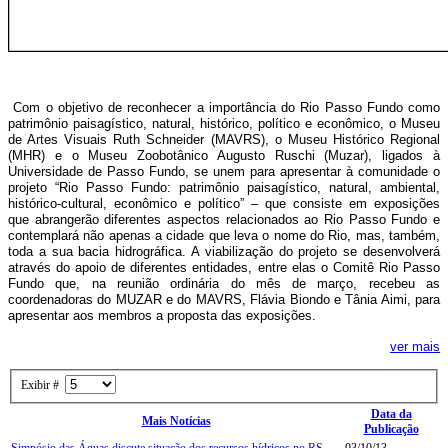
Com o objetivo de reconhecer a importância do Rio Passo Fundo como
patrimônio paisagístico, natural, histórico, político e econômico, o Museu
de Artes Visuais Ruth Schneider (MAVRS), o Museu Histórico Regional
(MHR) e o Museu Zoobotânico Augusto Ruschi (Muzar), ligados à
Universidade de Passo Fundo, se unem para apresentar à comunidade o
projeto “Rio Passo Fundo: patrimônio paisagístico, natural, ambiental,
histórico-cultural, econômico e político” – que consiste em exposições
que abrangerão diferentes aspectos relacionados ao Rio Passo Fundo e
contemplará não apenas a cidade que leva o nome do Rio, mas, também,
toda a sua bacia hidrográfica. A viabilização do projeto se desenvolverá
através do apoio de diferentes entidades, entre elas o Comitê Rio Passo
Fundo que, na reunião ordinária do mês de março, recebeu as
coordenadoras do MUZAR e do MAVRS, Flávia Biondo e Tânia Aimi, para
apresentar aos membros a proposta das exposições.
ver mais
Exibir #
Data da
Mais Notícias
Publicação
Simpósio das Águas discute situação dos recursos hídricos no RS
03/10/13