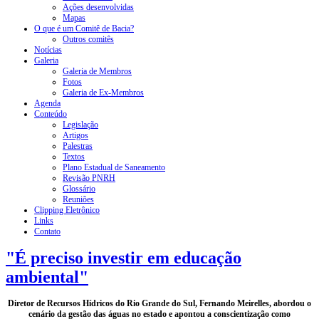
Ações desenvolvidas
Mapas
O que é um Comitê de Bacia?
Outros comitês
Notícias
Galeria
Galeria de Membros
Fotos
Galeria de Ex-Membros
Agenda
Conteúdo
Legislação
Artigos
Palestras
Textos
Plano Estadual de Saneamento
Revisão PNRH
Glossário
Reuniões
Clipping Eletrônico
Links
Contato
"É preciso investir em educação
ambiental"
Diretor de Recursos Hídricos do Rio Grande do Sul, Fernando Meirelles, abordou o
cenário da gestão das águas no estado e apontou a conscientização como