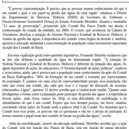
"É preciso conscientização. É preciso que as pessoas tomem conhecimento do que é
um comitê e qual o seu papel na gestão das águas de uma região" enfatizou o Diretor
do Departamento de Recursos Hídricos (DRH) da Secretaria do Ambiente e
Desenvolvimento Sustentável (Sema) do Estado, Fernando Meirelles, durante o seminário
"12 anos de preservação", promovido pelo Comitê Rio Passo Fundo em alusão à
comemoração da criação da entidade, em 2004. O evento, que aconteceu na Câmara de
Vereadores, abordou a situação do Sistema Nacional e Estadual de Recursos Hídricos, o
cenário da gestão das águas, a importância dos comitês como órgãos de decisão e, também,
apontou a educação ambiental e conscientização da população como instrumento importante
na ação dos Comitês de Bacia.
Em uma explicação geral sobre questões legislativas, Fernando Meireles esclareceu que
as leis não definem a qualidade da água de determinada região. "A situação do
Sistema Nacional e Estadual de Recursos Hídricos é diferente da situação das águas. As
águas dependem de ações de cada pessoa. O Sistema depende de ações políticas", explicou
e acrescentou, ainda, que é preciso que a população tome conhecimento da ação do Comitê
na Bacia Hidrográfica. "40% da formação de um comitê é formado por representantes
da população. E estamos em uma crise de representatividade porque essa população não
sabe que existe um comitê, não sabe que esse é o espaço de discussão de assuntos
relacionados à água", apontou. O diretor acredita que o cenário pode mudar. "Quanto mais
divulgarmos a forma como a população pode participar da gestão das águas e a importância
dessas ações, mais força vamos ter. Hoje se tem dificuldade de mobilização e de
entendimento do que é um comitê. Espero que isso termine porque, em breve, estamos
concluindo várias ações do Estado onde a palavra final é do Comitê. No momento que o
Comitê tiver esse poder, as pessoas vão se questionar e vão ter o desejo de participar. Aí
iremos mostrar o papel exato dos comitês de bacias na gestão das águas", revela.
Além da sensibilização, através da educação ambiental, Meirelles acredita que a ação
do Comitê, seja em função dos Planos de Bacia, seja em função de outras decisões