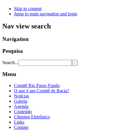
Skip to content
Jump to main navigation and login
Nav view search
Navigation
Pesquisa
Search...
Menu
Comitê Rio Passo Fundo
O que é um Comitê de Bacia?
Notícias
Galeria
Agenda
Conteúdo
Clipping Eletrônico
Links
Contato