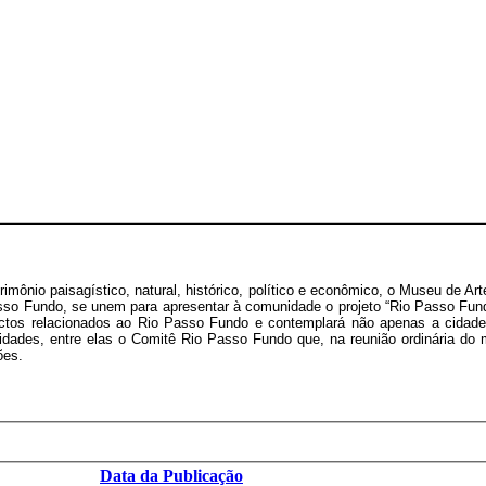
mônio paisagístico, natural, histórico, político e econômico, o Museu de A
o Fundo, se unem para apresentar à comunidade o projeto “Rio Passo Fundo: p
pectos relacionados ao Rio Passo Fundo e contemplará não apenas a cidade
 entidades, entre elas o Comitê Rio Passo Fundo que, na reunião ordinári
ões.
Data da Publicação