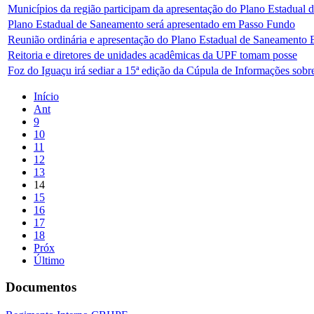
Municípios da região participam da apresentação do Plano Estadual
Plano Estadual de Saneamento será apresentado em Passo Fundo
Reunião ordinária e apresentação do Plano Estadual de Saneamento 
Reitoria e diretores de unidades acadêmicas da UPF tomam posse
Foz do Iguaçu irá sediar a 15ª edição da Cúpula de Informações sob
Início
Ant
9
10
11
12
13
14
15
16
17
18
Próx
Último
Documentos