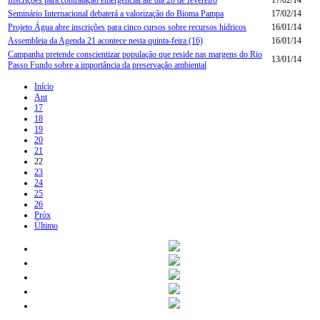
Seminário Internacional debaterá a valorização do Bioma Pampa
17/02/14
Projeto Água abre inscrições para cinco cursos sobre recursos hídricos
16/01/14
Assembleia da Agenda 21 acontece nesta quinta-feira (16)
16/01/14
Campanha pretende conscientizar população que reside nas margens do Rio
13/01/14
Passo Fundo sobre a importância da preservação ambiental
Início
Ant
17
18
19
20
21
22
23
24
25
26
Próx
Último