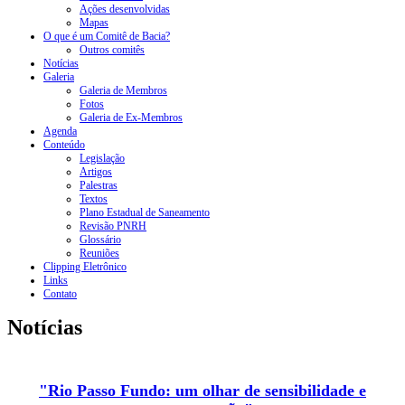
Ações desenvolvidas
Mapas
O que é um Comitê de Bacia?
Outros comitês
Notícias
Galeria
Galeria de Membros
Fotos
Galeria de Ex-Membros
Agenda
Conteúdo
Legislação
Artigos
Palestras
Textos
Plano Estadual de Saneamento
Revisão PNRH
Glossário
Reuniões
Clipping Eletrônico
Links
Contato
Notícias
"Rio Passo Fundo: um olhar de sensibilidade e