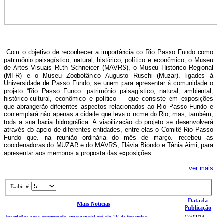
Com o objetivo de reconhecer a importância do Rio Passo Fundo como
patrimônio paisagístico, natural, histórico, político e econômico, o Museu
de Artes Visuais Ruth Schneider (MAVRS), o Museu Histórico Regional
(MHR) e o Museu Zoobotânico Augusto Ruschi (Muzar), ligados à
Universidade de Passo Fundo, se unem para apresentar à comunidade o
projeto “Rio Passo Fundo: patrimônio paisagístico, natural, ambiental,
histórico-cultural, econômico e político” – que consiste em exposições
que abrangerão diferentes aspectos relacionados ao Rio Passo Fundo e
contemplará não apenas a cidade que leva o nome do Rio, mas, também,
toda a sua bacia hidrográfica. A viabilização do projeto se desenvolverá
através do apoio de diferentes entidades, entre elas o Comitê Rio Passo
Fundo que, na reunião ordinária do mês de março, recebeu as
coordenadoras do MUZAR e do MAVRS, Flávia Biondo e Tânia Aimi, para
apresentar aos membros a proposta das exposições.
ver mais
Exibir #
Data da
Mais Notícias
Publicação
Inscrições para contratação emergencial até dia 28 de fevereiro
17/02/14