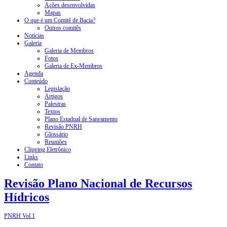
Ações desenvolvidas
Mapas
O que é um Comitê de Bacia?
Outros comitês
Notícias
Galeria
Galeria de Membros
Fotos
Galeria de Ex-Membros
Agenda
Conteúdo
Legislação
Artigos
Palestras
Textos
Plano Estadual de Saneamento
Revisão PNRH
Glossário
Reuniões
Clipping Eletrônico
Links
Contato
Revisão Plano Nacional de Recursos
Hídricos
PNRH Vol.1