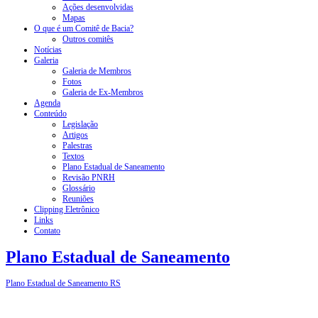
Ações desenvolvidas
Mapas
O que é um Comitê de Bacia?
Outros comitês
Notícias
Galeria
Galeria de Membros
Fotos
Galeria de Ex-Membros
Agenda
Conteúdo
Legislação
Artigos
Palestras
Textos
Plano Estadual de Saneamento
Revisão PNRH
Glossário
Reuniões
Clipping Eletrônico
Links
Contato
Plano Estadual de Saneamento
Plano Estadual de Saneamento RS