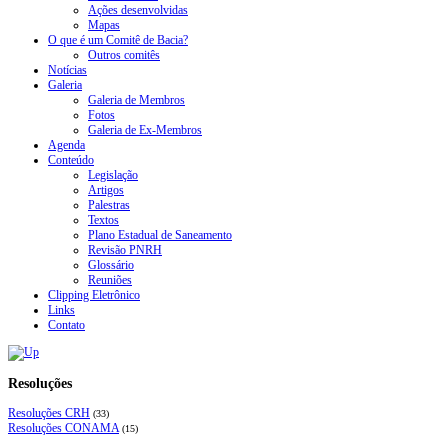
Ações desenvolvidas
Mapas
O que é um Comitê de Bacia?
Outros comitês
Notícias
Galeria
Galeria de Membros
Fotos
Galeria de Ex-Membros
Agenda
Conteúdo
Legislação
Artigos
Palestras
Textos
Plano Estadual de Saneamento
Revisão PNRH
Glossário
Reuniões
Clipping Eletrônico
Links
Contato
Resoluções
Resoluções CRH
(33)
Resoluções CONAMA
(15)