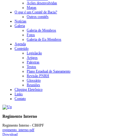
Ações desenvolvidas
Mapas
O que é um Comitê de Bacia?
Outros comitês
Notícias
Galeria
Galeria de Membros
Fotos
Galeria de Ex-Membros
Agenda
Conteúdo
Legislação
Artigos
Palestras
Textos
Plano Estadual de Saneamento
Revisão PNRH
Glossário
Reuniões
Clipping Eletrônico
Links
Contato
Regimento Interno
Regimento Interno - CBHPF
regimento_interno.pdf
Download