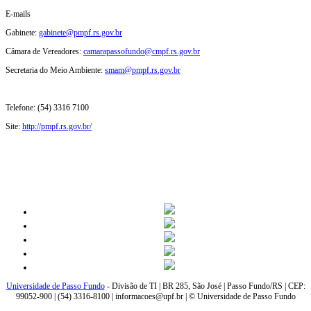
E-mails
Gabinete:
gabinete@pmpf.rs.gov.br
Câmara de Vereadores:
camarapassofundo@cmpf.rs.gov.br
Secretaria do Meio Ambiente:
smam@pmpf.rs.gov.br
Telefone: (54) 3316 7100
Site:
http://pmpf.rs.gov.br/
Universidade de Passo Fundo
- Divisão de TI | BR 285, São José | Passo Fundo/RS | CEP:
99052-900 | (54) 3316-8100 | informacoes@upf.br | © Universidade de Passo Fundo