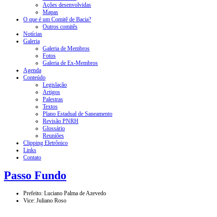
Ações desenvolvidas
Mapas
O que é um Comitê de Bacia?
Outros comitês
Notícias
Galeria
Galeria de Membros
Fotos
Galeria de Ex-Membros
Agenda
Conteúdo
Legislação
Artigos
Palestras
Textos
Plano Estadual de Saneamento
Revisão PNRH
Glossário
Reuniões
Clipping Eletrônico
Links
Contato
Passo Fundo
Prefeito: Luciano Palma de Azevedo
Vice: Juliano Roso