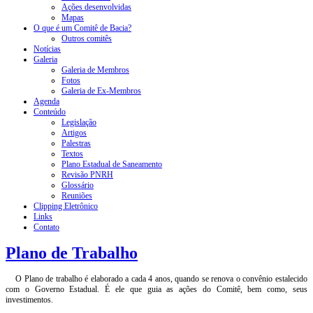
Ações desenvolvidas
Mapas
O que é um Comitê de Bacia?
Outros comitês
Notícias
Galeria
Galeria de Membros
Fotos
Galeria de Ex-Membros
Agenda
Conteúdo
Legislação
Artigos
Palestras
Textos
Plano Estadual de Saneamento
Revisão PNRH
Glossário
Reuniões
Clipping Eletrônico
Links
Contato
Plano de Trabalho
O Plano de trabalho é elaborado a cada 4 anos, quando se renova o convênio estalecido
com o Governo Estadual. É ele que guia as ações do Comitê, bem como, seus
investimentos.