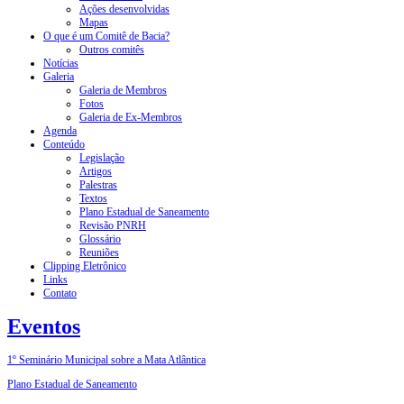
Ações desenvolvidas
Mapas
O que é um Comitê de Bacia?
Outros comitês
Notícias
Galeria
Galeria de Membros
Fotos
Galeria de Ex-Membros
Agenda
Conteúdo
Legislação
Artigos
Palestras
Textos
Plano Estadual de Saneamento
Revisão PNRH
Glossário
Reuniões
Clipping Eletrônico
Links
Contato
Eventos
1º Seminário Municipal sobre a Mata Atlântica
Plano Estadual de Saneamento