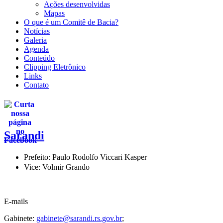
Ações desenvolvidas
Mapas
O que é um Comitê de Bacia?
Notícias
Galeria
Agenda
Conteúdo
Clipping Eletrônico
Links
Contato
Sarandi
Prefeito: Paulo Rodolfo Viccari Kasper
Vice: Volmir Grando
E-mails
Gabinete:
gabinete@sarandi.rs.gov.br
;