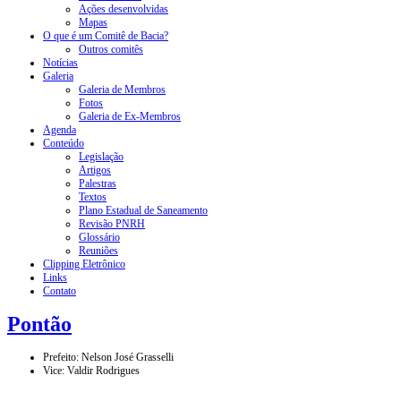
Ações desenvolvidas
Mapas
O que é um Comitê de Bacia?
Outros comitês
Notícias
Galeria
Galeria de Membros
Fotos
Galeria de Ex-Membros
Agenda
Conteúdo
Legislação
Artigos
Palestras
Textos
Plano Estadual de Saneamento
Revisão PNRH
Glossário
Reuniões
Clipping Eletrônico
Links
Contato
Pontão
Prefeito: Nelson José Grasselli
Vice: Valdir Rodrigues