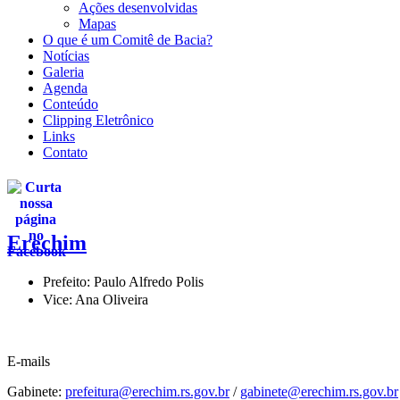
Ações desenvolvidas
Mapas
O que é um Comitê de Bacia?
Notícias
Galeria
Agenda
Conteúdo
Clipping Eletrônico
Links
Contato
Erechim
Prefeito: Paulo Alfredo Polis
Vice: Ana Oliveira
E-mails
Gabinete:
prefeitura@erechim.rs.gov.br
/
gabinete@erechim.rs.gov.br