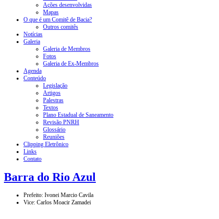
Ações desenvolvidas
Mapas
O que é um Comitê de Bacia?
Outros comitês
Notícias
Galeria
Galeria de Membros
Fotos
Galeria de Ex-Membros
Agenda
Conteúdo
Legislação
Artigos
Palestras
Textos
Plano Estadual de Saneamento
Revisão PNRH
Glossário
Reuniões
Clipping Eletrônico
Links
Contato
Barra do Rio Azul
Prefeito: Ivonei Marcio Cavila
Vice: Carlos Moacir Zamadei