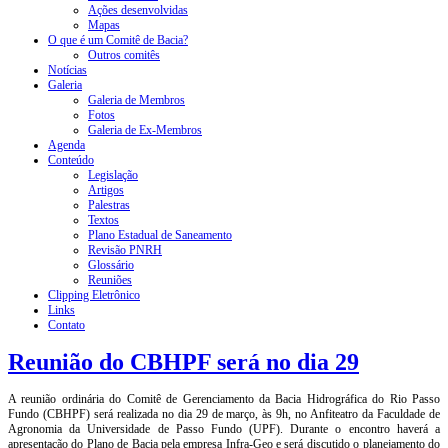
Ações desenvolvidas
Mapas
O que é um Comitê de Bacia?
Outros comitês
Notícias
Galeria
Galeria de Membros
Fotos
Galeria de Ex-Membros
Agenda
Conteúdo
Legislação
Artigos
Palestras
Textos
Plano Estadual de Saneamento
Revisão PNRH
Glossário
Reuniões
Clipping Eletrônico
Links
Contato
Reunião do CBHPF será no dia 29
A reunião ordinária do Comitê de Gerenciamento da Bacia Hidrográfica do Rio Passo
Fundo (CBHPF) será realizada no dia 29 de março, às 9h, no Anfiteatro da Faculdade de
Agronomia da Universidade de Passo Fundo (UPF). Durante o encontro haverá a
apresentação do Plano de Bacia pela empresa Infra-Geo e será discutido o planejamento do