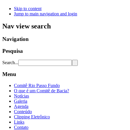
Skip to content
Jump to main navigation and login
Nav view search
Navigation
Pesquisa
Search...
Menu
Comitê Rio Passo Fundo
O que é um Comitê de Bacia?
Notícias
Galeria
Agenda
Conteúdo
Clipping Eletrônico
Links
Contato