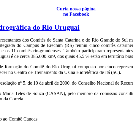
Curta nossa página
no Facebook
drográfica do Rio Uruguai
presentantes dos Comitês de Santa Catarina e do Rio Grande do Sul ma
ntegrada do Campus de Erechim (RS) reuniu cinco comitês catarine
a e os 11 comitês rio-grandenses. Também participaram representant
ruguai é de cerca 385.000 km², dos quais 45,5 % estão em território brasi
 de formação do Comitê do Rio Uruguai composto por cinco represent
ecer no Centro de Treinamento da Usina Hidrelétrica de Itá (SC).
esolução nº 5, de 10 de abril de 2000, do Conselho Nacional de Recurs
João Maria Teles de Souza (CASAN), pelo membro da comissão consult
ruda Correia.
io ao Comitê Canoas