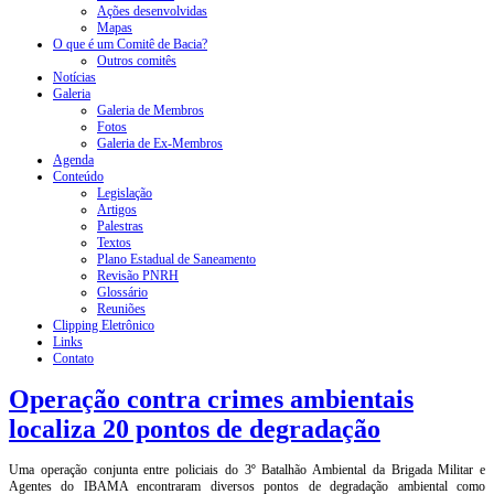
Ações desenvolvidas
Mapas
O que é um Comitê de Bacia?
Outros comitês
Notícias
Galeria
Galeria de Membros
Fotos
Galeria de Ex-Membros
Agenda
Conteúdo
Legislação
Artigos
Palestras
Textos
Plano Estadual de Saneamento
Revisão PNRH
Glossário
Reuniões
Clipping Eletrônico
Links
Contato
Operação contra crimes ambientais
localiza 20 pontos de degradação
Uma operação conjunta entre policiais do 3º Batalhão Ambiental da Brigada Militar e
Agentes do IBAMA encontraram diversos pontos de degradação ambiental como