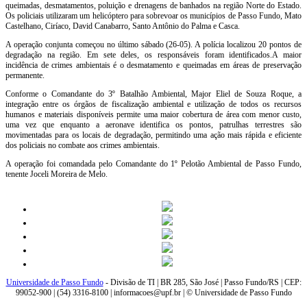
queimadas, desmatamentos, poluição e drenagens de banhados na região Norte do Estado.
Os policiais utilizaram um helicóptero para sobrevoar os municípios de Passo Fundo, Mato
Castelhano, Ciríaco, David Canabarro, Santo Antônio do Palma e Casca.
A operação conjunta começou no último sábado (26-05). A polícia localizou 20 pontos de
degradação na região. Em sete deles, os responsáveis foram identificados.A maior
incidência de crimes ambientais é o desmatamento e queimadas em áreas de preservação
permanente.
Conforme o Comandante do 3º Batalhão Ambiental, Major Eliel de Souza Roque, a
integração entre os órgãos de fiscalização ambiental e utilização de todos os recursos
humanos e materiais disponíveis permite uma maior cobertura de área com menor custo,
uma vez que enquanto a aeronave identifica os pontos, patrulhas terrestres são
movimentadas para os locais de degradação, permitindo uma ação mais rápida e eficiente
dos policiais no combate aos crimes ambientais.
A operação foi comandada pelo Comandante do 1º Pelotão Ambiental de Passo Fundo,
tenente Joceli Moreira de Melo.
Universidade de Passo Fundo
- Divisão de TI | BR 285, São José | Passo Fundo/RS | CEP:
99052-900 | (54) 3316-8100 | informacoes@upf.br | © Universidade de Passo Fundo