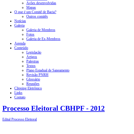
Ações desenvolvidas
Mapas
O que é um Comitê de Bacia?
Outros comitês
Notícias
Galeria
Galeria de Membros
Fotos
Galeria de Ex-Membros
Agenda
Conteúdo
Legislação
Artigos
Palestras
Textos
Plano Estadual de Saneamento
Revisão PNRH
Glossário
Reuniões
Clipping Eletrônico
Links
Contato
Processo Eleitoral CBHPF - 2012
Edital Processo Eleitoral