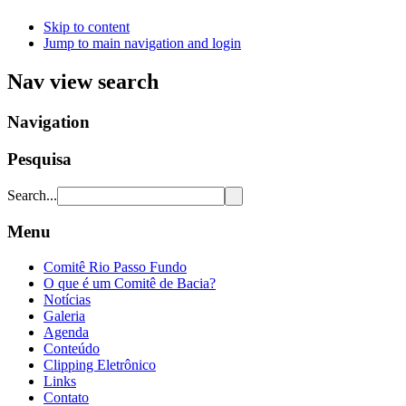
Skip to content
Jump to main navigation and login
Nav view search
Navigation
Pesquisa
Search...
Menu
Comitê Rio Passo Fundo
O que é um Comitê de Bacia?
Notícias
Galeria
Agenda
Conteúdo
Clipping Eletrônico
Links
Contato