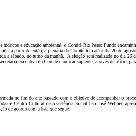
 hídricos e educação ambiental, o Comitê Rio Passo Fundo encaminha,
mpõe, a partir de então, a plenária do Comitê têm até o dia 20 de agosto
da a sábado, no turno da manhã. A eleição será realizada no dia 26 de 
ecretaria executiva do Comitê e indicar suplente, através de ofício, pa
 formada no fim do ano passado com o objetivo de acompanhar o proce
e Centro Cultural de Assistência Social Ilso José Webber, apresent
uição de acordo com a lista que segue.