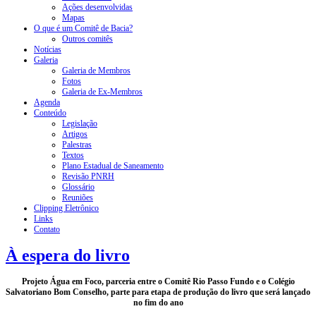
Ações desenvolvidas
Mapas
O que é um Comitê de Bacia?
Outros comitês
Notícias
Galeria
Galeria de Membros
Fotos
Galeria de Ex-Membros
Agenda
Conteúdo
Legislação
Artigos
Palestras
Textos
Plano Estadual de Saneamento
Revisão PNRH
Glossário
Reuniões
Clipping Eletrônico
Links
Contato
À espera do livro
Projeto Água em Foco, parceria entre o Comitê Rio Passo Fundo e o Colégio
Salvatoriano Bom Conselho, parte para etapa de produção do livro que será lançado
no fim do ano