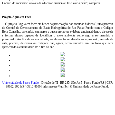
Comitê da sociedade, através da educação ambiental. Isso vale a pena”, completa.
Projeto Água em Foco
O projeto “Água em foco: em busca da preservação dos recursos hídricos”, uma parceria
do Comitê de Gerenciamento da Bacia Hidrográfica do Rio Passo Fundo com o Colégio
Bom Conselho, teve início em março e busca promover o debate ambiental dentro da escola
e formar alunos capazes de identificar o meio ambiente como algo a ser mantido e
preservado. Ao fim de cada atividade, os alunos foram desafiados a produzir, em sala de
aula, poemas, desenhos ou redações que, agora, serão reunidos em um livro que será
apresentado à comunidade até o fim do ano.
Universidade de Passo Fundo
- Divisão de TI | BR 285, São José | Passo Fundo/RS | CEP:
99052-900 | (54) 3316-8100 | informacoes@upf.br | © Universidade de Passo Fundo