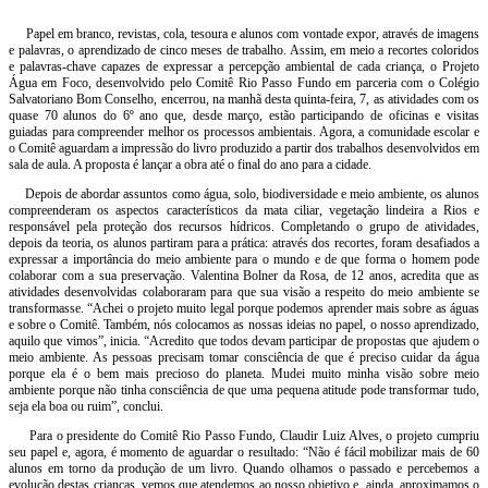
Papel em branco, revistas, cola, tesoura e alunos com vontade expor, através de imagens
e palavras, o aprendizado de cinco meses de trabalho. Assim, em meio a recortes coloridos
e palavras-chave capazes de expressar a percepção ambiental de cada criança, o Projeto
Água em Foco, desenvolvido pelo Comitê Rio Passo Fundo em parceria com o Colégio
Salvatoriano Bom Conselho, encerrou, na manhã desta quinta-feira, 7, as atividades com os
quase 70 alunos do 6º ano que, desde março, estão participando de oficinas e visitas
guiadas para compreender melhor os processos ambientais. Agora, a comunidade escolar e
o Comitê aguardam a impressão do livro produzido a partir dos trabalhos desenvolvidos em
sala de aula. A proposta é lançar a obra até o final do ano para a cidade.
Depois de abordar assuntos como água, solo, biodiversidade e meio ambiente, os alunos
compreenderam os aspectos característicos da mata ciliar, vegetação lindeira a Rios e
responsável pela proteção dos recursos hídricos. Completando o grupo de atividades,
depois da teoria, os alunos partiram para a prática: através dos recortes, foram desafiados a
expressar a importância do meio ambiente para o mundo e de que forma o homem pode
colaborar com a sua preservação. Valentina Bolner da Rosa, de 12 anos, acredita que as
atividades desenvolvidas colaboraram para que sua visão a respeito do meio ambiente se
transformasse. “Achei o projeto muito legal porque podemos aprender mais sobre as águas
e sobre o Comitê. Também, nós colocamos as nossas ideias no papel, o nosso aprendizado,
aquilo que vimos”, inicia. “Acredito que todos devam participar de propostas que ajudem o
meio ambiente. As pessoas precisam tomar consciência de que é preciso cuidar da água
porque ela é o bem mais precioso do planeta. Mudei muito minha visão sobre meio
ambiente porque não tinha consciência de que uma pequena atitude pode transformar tudo,
seja ela boa ou ruim”, conclui.
Para o presidente do Comitê Rio Passo Fundo, Claudir Luiz Alves, o projeto cumpriu
seu papel e, agora, é momento de aguardar o resultado: “Não é fácil mobilizar mais de 60
alunos em torno da produção de um livro. Quando olhamos o passado e percebemos a
evolução destas crianças, vemos que atendemos ao nosso objetivo e, ainda, aproximamos o