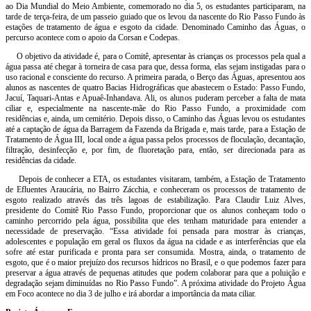
ao Dia Mundial do Meio Ambiente, comemorado no dia 5, os estudantes participaram, na
tarde de terça-feira, de um passeio guiado que os levou da nascente do Rio Passo Fundo às
estações de tratamento de água e esgoto da cidade. Denominado Caminho das Águas, o
percurso acontece com o apoio da Corsan e Codepas.
O objetivo da atividade é, para o Comitê, apresentar às crianças os processos pela qual a
água passa até chegar à torneira de casa para que, dessa forma, elas sejam instigadas para o
uso racional e consciente do recurso. A primeira parada, o Berço das Águas, apresentou aos
alunos as nascentes de quatro Bacias Hidrográficas que abastecem o Estado: Passo Fundo,
Jacuí, Taquari-Antas e Apuaê-Inhandava. Ali, os alunos puderam perceber a falta de mata
ciliar e, especialmente na nascente-mãe do Rio Passo Fundo, a proximidade com
residências e, ainda, um cemitério. Depois disso, o Caminho das Águas levou os estudantes
até a captação de água da Barragem da Fazenda da Brigada e, mais tarde, para a Estação de
Tratamento de Água III, local onde a água passa pelos processos de floculação, decantação,
filtração, desinfecção e, por fim, de fluoretação para, então, ser direcionada para as
residências da cidade.
Depois de conhecer a ETA, os estudantes visitaram, também, a Estação de Tratamento
de Efluentes Araucária, no Bairro Zácchia, e conheceram os processos de tratamento de
esgoto realizado através das três lagoas de estabilização. Para Claudir Luiz Alves,
presidente do Comitê Rio Passo Fundo, proporcionar que os alunos conheçam todo o
caminho percorrido pela água, possibilita que eles tenham maturidade para entender a
necessidade de preservação. “Essa atividade foi pensada para mostrar às crianças,
adolescentes e população em geral os fluxos da água na cidade e as interferências que ela
sofre até estar purificada e pronta para ser consumida. Mostra, ainda, o tratamento de
esgoto, que é o maior prejuízo dos recursos hídricos no Brasil, e o que podemos fazer para
preservar a água através de pequenas atitudes que podem colaborar para que a poluição e
degradação sejam diminuídas no Rio Passo Fundo”. A próxima atividade do Projeto Água
em Foco acontece no dia 3 de julho e irá abordar a importância da mata ciliar.