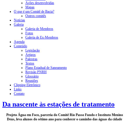
Ações desenvolvidas
Mapas
O que é um Comitê de Bacia?
Outros comitês
Notícias
Galeria
Galeria de Membros
Fotos
Galeria de Ex-Membros
Agenda
Conteúdo
Legislação
Artigos
Palestras
Textos
Plano Estadual de Saneamento
Revisão PNRH
Glossário
Reuniões
Clipping Eletrônico
Links
Contato
Da nascente às estações de tratamento
Projeto Água em Foco, parceria do Comitê Rio Passo Fundo e Instituto Menino
Deus, leva alunos do sétimo ano para conhecer o caminho das águas da cidade