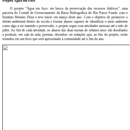
Projeto Água em Foco
O projeto “Água em foco: em busca da preservação dos recursos hídricos”, uma
parceria do Comitê de Gerenciamento da Bacia Hidrográfica do Rio Passo Fundo com o
Instituto Menino Deus e teve início em março deste ano. Com o objetivo de promover o
debate ambiental dentro da escola e formar alunos capazes de identificar o meio ambiente
como algo a ser mantido e preservado, o projeto segue com atividades mensais até o mês de
julho. Ao fim de cada atividade, os alunos das duas turmas de sétimos anos são desafiados
a produzir, em sala de aula, poemas, desenhos ou redações que, ao fim do projeto, serão
reunidos em um livro que será apresentado à comunidade até o fim do ano.