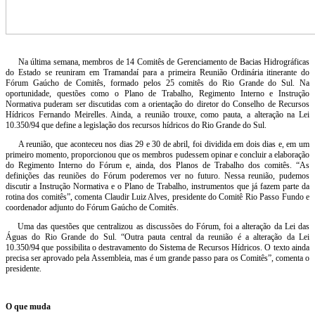
Na última semana, membros de 14 Comitês de Gerenciamento de Bacias Hidrográficas
do Estado se reuniram em Tramandaí para a primeira Reunião Ordinária itinerante do
Fórum Gaúcho de Comitês, formado pelos 25 comitês do Rio Grande do Sul. Na
oportunidade, questões como o Plano de Trabalho, Regimento Interno e Instrução
Normativa puderam ser discutidas com a orientação do diretor do Conselho de Recursos
Hídricos Fernando Meirelles. Ainda, a reunião trouxe, como pauta, a alteração na Lei
10.350/94 que define a legislação dos recursos hídricos do Rio Grande do Sul.
A reunião, que aconteceu nos dias 29 e 30 de abril, foi dividida em dois dias e, em um
primeiro momento, proporcionou que os membros pudessem opinar e concluir a elaboração
do Regimento Interno do Fórum e, ainda, dos Planos de Trabalho dos comitês. “As
definições das reuniões do Fórum poderemos ver no futuro. Nessa reunião, pudemos
discutir a Instrução Normativa e o Plano de Trabalho, instrumentos que já fazem parte da
rotina dos comitês”, comenta Claudir Luiz Alves, presidente do Comitê Rio Passo Fundo e
coordenador adjunto do Fórum Gaúcho de Comitês.
Uma das questões que centralizou as discussões do Fórum, foi a alteração da Lei das
Águas do Rio Grande do Sul. “Outra pauta central da reunião é a alteração da Lei
10.350/94 que possibilita o destravamento do Sistema de Recursos Hídricos. O texto ainda
precisa ser aprovado pela Assembleia, mas é um grande passo para os Comitês”, comenta o
presidente.
O que muda