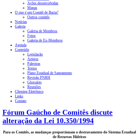
Ações desenvolvidas
Mapas
O que é um Comitê de Bacia?
Outros comitês
Notícias
Galeria
Galeria de Membros
Fotos
Galeria de Ex-Membros
Agenda
Conteúdo
Legislação
Artigos
Palestras
Textos
Plano Estadual de Saneamento
Revisão PNRH
Glossário
Reuniões
Clipping Eletrônico
Links
Contato
Fórum Gaúcho de Comitês discute
alteração da Lei 10.350/1994
Para os Comitês, as mudanças proporcionam o destravamento do Sistema Estadual
de Recursos Hídricos