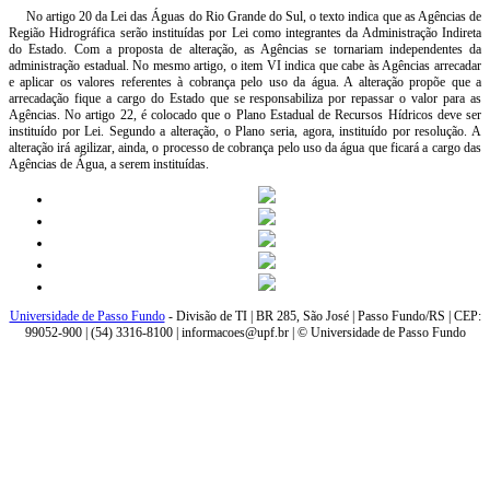
No artigo 20 da Lei das Águas do Rio Grande do Sul, o texto indica que as Agências de
Região Hidrográfica serão instituídas por Lei como integrantes da Administração Indireta
do Estado. Com a proposta de alteração, as Agências se tornariam independentes da
administração estadual. No mesmo artigo, o item VI indica que cabe às Agências arrecadar
e aplicar os valores referentes à cobrança pelo uso da água. A alteração propõe que a
arrecadação fique a cargo do Estado que se responsabiliza por repassar o valor para as
Agências. No artigo 22, é colocado que o Plano Estadual de Recursos Hídricos deve ser
instituído por Lei. Segundo a alteração, o Plano seria, agora, instituído por resolução. A
alteração irá agilizar, ainda, o processo de cobrança pelo uso da água que ficará a cargo das
Agências de Água, a serem instituídas.
Universidade de Passo Fundo
- Divisão de TI | BR 285, São José | Passo Fundo/RS | CEP:
99052-900 | (54) 3316-8100 | informacoes@upf.br | © Universidade de Passo Fundo