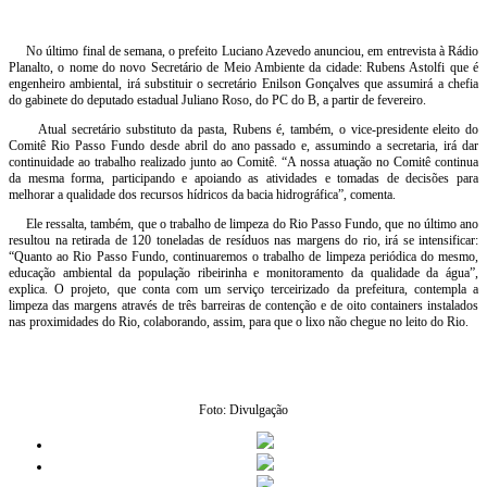
No último final de semana, o prefeito Luciano Azevedo anunciou, em entrevista à Rádio
Planalto, o nome do novo Secretário de Meio Ambiente da cidade: Rubens Astolfi que é
engenheiro ambiental, irá substituir o secretário Enilson Gonçalves que assumirá a chefia
do gabinete do deputado estadual Juliano Roso, do PC do B, a partir de fevereiro.
Atual secretário substituto da pasta, Rubens é, também, o vice-presidente eleito do
Comitê Rio Passo Fundo desde abril do ano passado e, assumindo a secretaria, irá dar
continuidade ao trabalho realizado junto ao Comitê. “A nossa atuação no Comitê continua
da mesma forma, participando e apoiando as atividades e tomadas de decisões para
melhorar a qualidade dos recursos hídricos da bacia hidrográfica”, comenta.
Ele ressalta, também, que o trabalho de limpeza do Rio Passo Fundo, que no último ano
resultou na retirada de 120 toneladas de resíduos nas margens do rio, irá se intensificar:
“Quanto ao Rio Passo Fundo, continuaremos o trabalho de limpeza periódica do mesmo,
educação ambiental da população ribeirinha e monitoramento da qualidade da água”,
explica. O projeto, que conta com um serviço terceirizado da prefeitura, contempla a
limpeza das margens através de três barreiras de contenção e de oito containers instalados
nas proximidades do Rio, colaborando, assim, para que o lixo não chegue no leito do Rio.
Foto: Divulgação