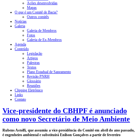
Ações desenvolvidas
Mapas
O que é um Comitê de Bacia?
Outros comitês
Notícias
Galeria
Galeria de Membros
Fotos
Galeria de Ex-Membros
Agenda
Conteúdo
Legislação
Artigos
Palestras
Textos
Plano Estadual de Saneamento
Revisão PNRH
Glossário
Reuniões
Clipping Eletrônico
Links
Contato
Vice-presidente do CBHPF é anunciado
como novo Secretário de Meio Ambiente
Rubens Astolfi, que assumiu a vice-presidência do Comitê em abril do ano passado,
é engenheiro ambiental e substituirá Enilson Gonçalves a partir de fevereiro