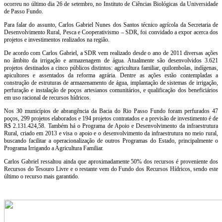
ocorreu no último dia 26 de setembro, no Instituto de Ciências Biológicas da Universidade
de Passo Fundo.
Para falar do assunto, Carlos Gabriel Nunes dos Santos técnico agrícola da Secretaria de
Desenvolvimento Rural, Pesca e Cooperativismo – SDR, foi convidado a expor acerca dos
projetos e investimentos realizados na região.
De acordo com Carlos Gabriel, a SDR vem realizado desde o ano de 2011 diversas ações
no âmbito da irrigação e armazenagem de água. Atualmente são desenvolvidos 3.621
projetos destinados a cinco públicos distintos: agricultura familiar, quilombolas, indígenas,
apicultores e assentados da reforma agrária. Dentre as ações estão contempladas a
construção de estruturas de armazenamento de água, implantação de sistemas de irrigação,
perfuração e instalação de poços artesianos comunitários, e qualificação dos beneficiários
em uso racional de recursos hídricos.
Nos 30 municípios de abrangência da Bacia do Rio Passo Fundo foram perfurados 47
poços, 299 projetos elaborados e 194 projetos contratados e a previsão de investimento é de
R$ 2.131.424,58. Também há o Programa de Apoio e Desenvolvimento da infraestrutura
Rural, criado em 2013 e visa o apoio e o desenvolvimento da infraestrutura no meio rural,
buscando facilitar a operacionalização de outros Programas do Estado, principalmente o
Programa Irrigando a Agricultura Familiar.
Carlos Gabriel ressaltou ainda que aproximadamente 50% dos recursos é proveniente dos
Recursos do Tesouro Livre e o restante vem do Fundo dos Recursos Hídricos, sendo este
último o recurso mais garantido.