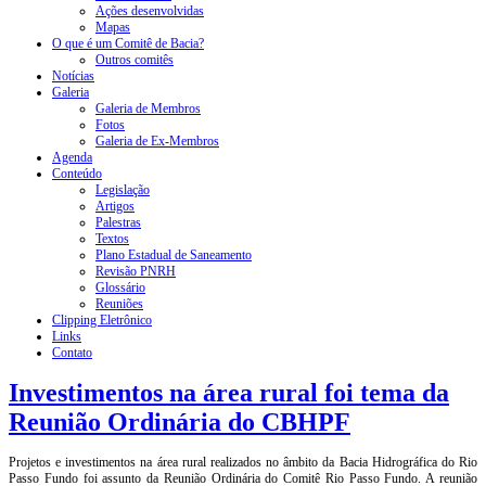
Ações desenvolvidas
Mapas
O que é um Comitê de Bacia?
Outros comitês
Notícias
Galeria
Galeria de Membros
Fotos
Galeria de Ex-Membros
Agenda
Conteúdo
Legislação
Artigos
Palestras
Textos
Plano Estadual de Saneamento
Revisão PNRH
Glossário
Reuniões
Clipping Eletrônico
Links
Contato
Investimentos na área rural foi tema da
Reunião Ordinária do CBHPF
Projetos e investimentos na área rural realizados no âmbito da Bacia Hidrográfica do Rio
Passo Fundo foi assunto da Reunião Ordinária do Comitê Rio Passo Fundo. A reunião