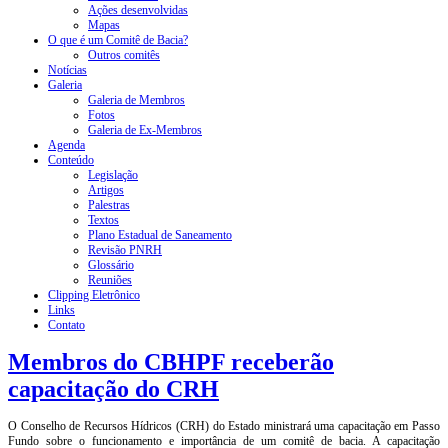
Ações desenvolvidas
Mapas
O que é um Comitê de Bacia?
Outros comitês
Notícias
Galeria
Galeria de Membros
Fotos
Galeria de Ex-Membros
Agenda
Conteúdo
Legislação
Artigos
Palestras
Textos
Plano Estadual de Saneamento
Revisão PNRH
Glossário
Reuniões
Clipping Eletrônico
Links
Contato
Membros do CBHPF receberão
capacitação do CRH
O Conselho de Recursos Hídricos (CRH) do Estado ministrará uma capacitação em Passo
Fundo sobre o funcionamento e importância de um comitê de bacia. A capacitação