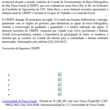
acontecerá durante a reunião ordinária do Comitê de Gerenciamento da Bacia Hidrográfica
do Rio Passo Fundo (CBHPF) que será realizada na sexta-feira (30), às 9h, no Anfiteatro
da Faculdade de Agronomia da UPF. Além disso, a nova diretoria executiva apresentará a
situação atual do CBHPF e formará os Grupos de Trabalho e a Comissão Fiscal.
O CBHPF abrange 30 municípios da região. O Comitê tem funções deliberativas e interage,
juntamente com os órgãos do governo, para administrar as águas da bacia hidrográfica,
visando a conservação da qualidade e quantidade e a melhor utilização das águas. A
diretoria executiva do CBHPF, composta por Claudir Luiz Alves (presidente) e Rubens
Astolfi (vice-presidente), enfatiza a importância da participação de todos os membros e
informa que as reuniões do Comitê são abertas para a comunidade e demais entidades
interessadas. Informações pelo telefone (54) 3316-8153.
Assessoria de Imprensa CBHPF
Universidade de Passo Fundo
- Divisão de TI | BR 285, São José | Passo Fundo/RS | CEP:
99052-900 | (54) 3316-8100 | informacoes@upf.br | © Universidade de Passo Fundo