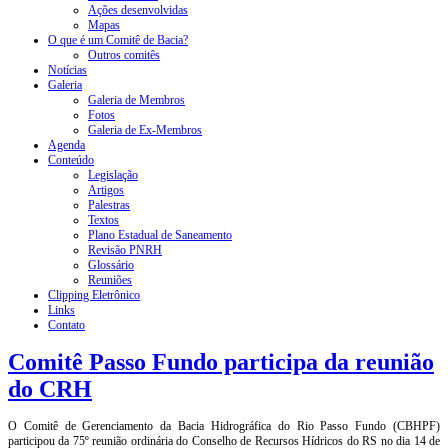
Ações desenvolvidas
Mapas
O que é um Comitê de Bacia?
Outros comitês
Notícias
Galeria
Galeria de Membros
Fotos
Galeria de Ex-Membros
Agenda
Conteúdo
Legislação
Artigos
Palestras
Textos
Plano Estadual de Saneamento
Revisão PNRH
Glossário
Reuniões
Clipping Eletrônico
Links
Contato
Comitê Passo Fundo participa da reunião
do CRH
O Comitê de Gerenciamento da Bacia Hidrográfica do Rio Passo Fundo (CBHPF)
participou da 75º reunião ordinária do Conselho de Recursos Hídricos do RS no dia 14 de