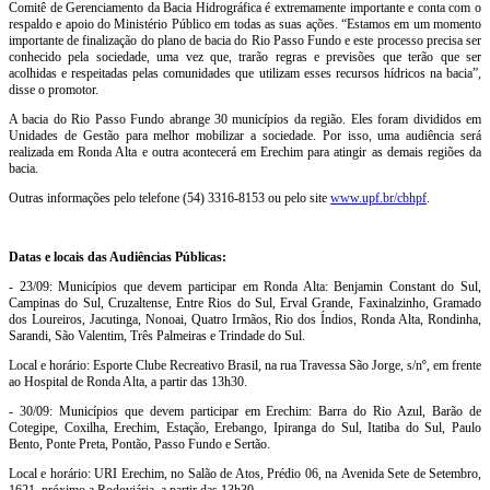
Comitê de Gerenciamento da Bacia Hidrográfica é extremamente importante e conta com o
respaldo e apoio do Ministério Público em todas as suas ações. “Estamos em um momento
importante de finalização do plano de bacia do Rio Passo Fundo e este processo precisa ser
conhecido pela sociedade, uma vez que, trarão regras e previsões que terão que ser
acolhidas e respeitadas pelas comunidades que utilizam esses recursos hídricos na bacia”,
disse o promotor.
A bacia do Rio Passo Fundo abrange 30 municípios da região. Eles foram divididos em
Unidades de Gestão para melhor mobilizar a sociedade. Por isso, uma audiência será
realizada em Ronda Alta e outra acontecerá em Erechim para atingir as demais regiões da
bacia.
Outras informações pelo telefone (54) 3316-8153 ou pelo site
www.upf.br/cbhpf
.
Datas e locais das Audiências Públicas:
- 23/09: Municípios que devem participar em Ronda Alta: Benjamin Constant do Sul,
Campinas do Sul, Cruzaltense, Entre Rios do Sul, Erval Grande, Faxinalzinho, Gramado
dos Loureiros, Jacutinga, Nonoai, Quatro Irmãos, Rio dos Índios, Ronda Alta, Rondinha,
Sarandi, São Valentim, Três Palmeiras e Trindade do Sul.
Local e horário: Esporte Clube Recreativo Brasil, na rua Travessa São Jorge, s/nº, em frente
ao Hospital de Ronda Alta, a partir das 13h30.
- 30/09: Municípios que devem participar em Erechim: Barra do Rio Azul, Barão de
Cotegipe, Coxilha, Erechim, Estação, Erebango, Ipiranga do Sul, Itatiba do Sul, Paulo
Bento, Ponte Preta, Pontão, Passo Fundo e Sertão.
Local e horário: URI Erechim, no Salão de Atos, Prédio 06, na Avenida Sete de Setembro,