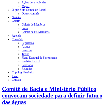
Ações desenvolvidas
Mapas
O que é um Comitê de Bacia?
Outros comitês
Notícias
Galeria
Galeria de Membros
Fotos
Galeria de Ex-Membros
Agenda
Conteúdo
Legislação
Artigos
Palestras
Textos
Plano Estadual de Saneamento
Revisão PNRH
Glossário
Reuniões
Clipping Eletrônico
Links
Contato
Comitê de Bacia e Ministério Público
convocam sociedade para definir futuro
das águas