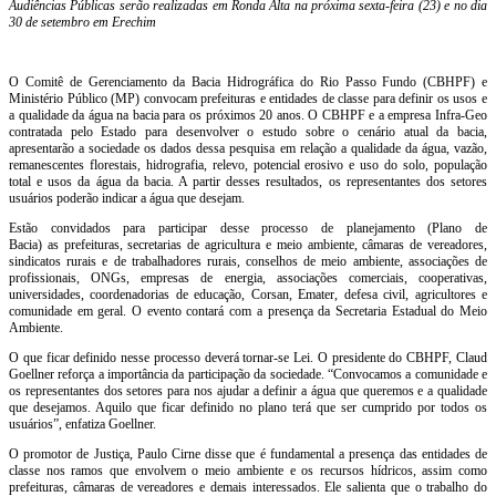
Audiências Públicas serão realizadas em Ronda Alta na próxima sexta-feira (23) e no dia
30 de setembro em Erechim
O Comitê de Gerenciamento da Bacia Hidrográfica do Rio Passo Fundo (CBHPF) e
Ministério Público (MP) convocam prefeituras e entidades de classe para definir os usos e
a qualidade da água na bacia para os próximos 20 anos. O CBHPF e a empresa Infra-Geo
contratada pelo Estado para desenvolver o estudo sobre o cenário atual da bacia,
apresentarão a sociedade os dados dessa pesquisa em relação a qualidade da água, vazão,
remanescentes florestais, hidrografia, relevo, potencial erosivo e uso do solo, população
total e usos da água da bacia. A partir desses resultados, os representantes dos setores
usuários poderão indicar a água que desejam.
Estão convidados para participar desse processo de planejamento (Plano de
Bacia) as prefeituras, secretarias de agricultura e meio ambiente, câmaras de vereadores,
sindicatos rurais e de trabalhadores rurais, conselhos de meio ambiente, associações de
profissionais, ONGs, empresas de energia, associações comerciais, cooperativas,
universidades, coordenadorias de educação, Corsan, Emater, defesa civil, agricultores e
comunidade em geral. O evento contará com a presença da Secretaria Estadual do Meio
Ambiente.
O que ficar definido nesse processo deverá tornar-se Lei. O presidente do CBHPF, Claud
Goellner reforça a importância da participação da sociedade. “Convocamos a comunidade e
os representantes dos setores para nos ajudar a definir a água que queremos e a qualidade
que desejamos. Aquilo que ficar definido no plano terá que ser cumprido por todos os
usuários”, enfatiza Goellner.
O promotor de Justiça, Paulo Cirne disse que é fundamental a presença das entidades de
classe nos ramos que envolvem o meio ambiente e os recursos hídricos, assim como
prefeituras, câmaras de vereadores e demais interessados. Ele salienta que o trabalho do