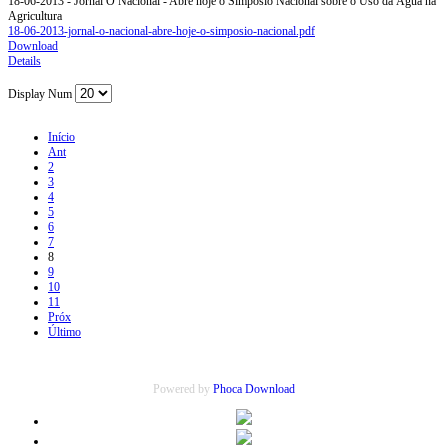
18-06-2013 - Jornal O Nacional - Abre hoje o Simpósio Nacional sobre o Uso da Água na
Agricultura
18-06-2013-jornal-o-nacional-abre-hoje-o-simposio-nacional.pdf
Download
Details
Display Num
Início
Ant
2
3
4
5
6
7
8
9
10
11
Próx
Último
Powered by
Phoca Download