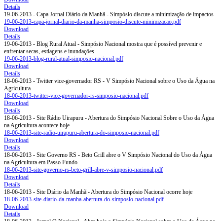
Details
19-06-2013 - Capa Jornal Diário da Manhã - Simpósio discute a minimização de impactos
19-06-2013-capa-jornal-diario-da-manha-simposio-discute-minimizacao.pdf
Download
Details
19-06-2013 - Blog Rural Atual - Simpósio Nacional mostra que é possível prevenir e
enfrentar secas, estiagens e inundações
19-06-2013-blog-rural-atual-simposio-nacional.pdf
Download
Details
18-06-2013 - Twitter vice-governador RS - V Simpósio Nacional sobre o Uso da Água na
Agricultura
18-06-2013-twitter-vice-governador-rs-simposio-nacional.pdf
Download
Details
18-06-2013 - Site Rádio Uirapuru - Abertura do Simpósio Nacional Sobre o Uso da Água
na Agricultura acontece hoje
18-06-2013-site-radio-uirapuru-abertura-do-simposio-nacional.pdf
Download
Details
18-06-2013 - Site Governo RS - Beto Grill abre o V Simpósio Nacional do Uso da Água
na Agricultura em Passo Fundo
18-06-2013-site-governo-rs-beto-grill-abre-v-simposio-nacional.pdf
Download
Details
18-06-2013 - Site Diário da Manhã - Abertura do Simpósio Nacional ocorre hoje
18-06-2013-site-diario-da-manha-abertura-do-simposio-nacional.pdf
Download
Details