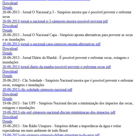
Download
Details
20-06-2013 - Jornal O Nacional p.5 - Simpósio mostra que é possível prevenir e enfrentar
secas
20-06-2013-jornal-o-nacional-p-5-simposio-mostra-possivel-prevenir.pdf
Download
Details
20-06-2013 - Jornal O Nacional Capa - Simpósio aponta alternativas para prevenir as secas
e as inundações
20-06-2013-jornal-o-nacional-capa-simposio-aponta-alternativas.pdf
Download
Details
20-06-2013 - Jornal Diário da Manhã - É possível prevenir e enfrentar secas, estiagens e
inundações
20-06-2013-jornal-diario-da-manha-possivel-prevenir-e-enfrentar-secas.pdf
Download
Details
20-06-2013 - Clic Soledade - Simpósio Nacional mostra que é possível prevenir e enfrentar
secas, estiagens e inundações
20-06-2013-clic-soledade-simposio-nacional.pdf
Download
Details
19-06-2013 - Site UPF - Simpósio Nacional discute a minimização dos impactos das secas,
estiagens e inundações
19-06-2013-site-upf-simposio-nacional-discute-minimizacao-dos-impactos.pdf
Download
Details
19-06-2013 - Site Rádio Uirapuru - Simpósio debate a importância da água e reúne
especialistas em meio ambiente de todo Brasil
19-06-2013-site-uirapuru-simposio-debate-importancia-da-agua.pdf