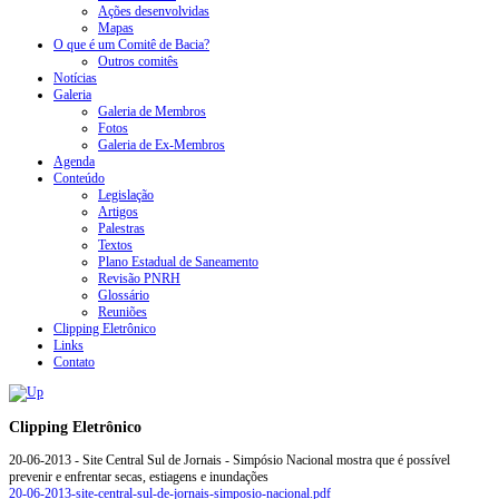
Ações desenvolvidas
Mapas
O que é um Comitê de Bacia?
Outros comitês
Notícias
Galeria
Galeria de Membros
Fotos
Galeria de Ex-Membros
Agenda
Conteúdo
Legislação
Artigos
Palestras
Textos
Plano Estadual de Saneamento
Revisão PNRH
Glossário
Reuniões
Clipping Eletrônico
Links
Contato
Clipping Eletrônico
20-06-2013 - Site Central Sul de Jornais - Simpósio Nacional mostra que é possível
prevenir e enfrentar secas, estiagens e inundações
20-06-2013-site-central-sul-de-jornais-simposio-nacional.pdf