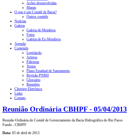
Ações desenvolvidas
Mapas
O que é um Comitê de Bacia?
Outros comitês
Notícias
Galeria
Galeria de Membros
Fotos
Galeria de Ex-Membros
Agenda
Conteúdo
Legislação
Artigos
Palestras
Textos
Plano Estadual de Saneamento
Revisão PNRH
Glossário
Reuniões
Clipping Eletrônico
Links
Contato
Reunião Ordinária CBHPF - 05/04/2013
Reunião Ordinária do Comitê de Gerenciamento da Bacia Hidrográfica do Rio Passo
Fundo - CBHPF
Data:
05 de abril de 2013